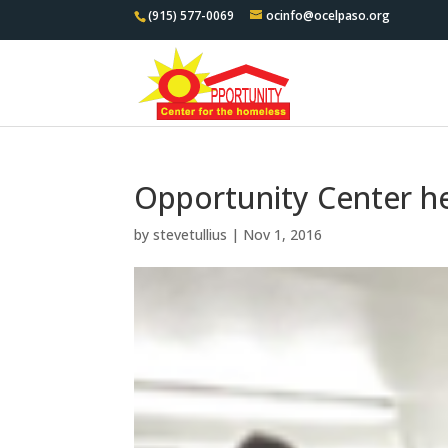
(915) 577-0069
ocinfo@ocelpaso.org
Opportunity Center h
by
stevetullius
|
Nov 1, 2016