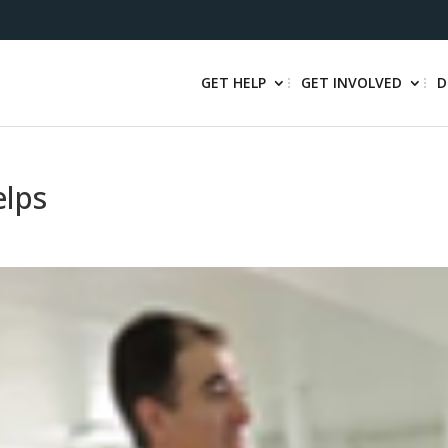
GET HELP
GET INVOLVED
D
elps